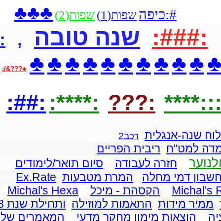
♣♣♣
#:כיפה
שפות(1)
שפות(2)
:###:
שנה טובה
:
,
♣
♣
♣
♣
♣
♣
♣
♣
♣
♣
♣???&/:
:##:
:****:
:???
:::***
לוח שנה-אנגלית
רכב2
מדה למט"ח
ריבית הפריים
לנוער
חזרה לעבודה
סיום תואר/לימודים
שבון דמי מחלה
המרת מטבעות
Ex.Rate
Michal's
הקסהת - מיכל
Michal's Hexa
ממיר מידות
התאמות למוזילה
ותחילת שנת 2008
יה
הוצאות מימון מחקר מדעי
המאמרים של 