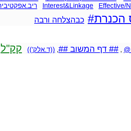
Effective/
Interest&Linkage
ריב.אפקטיבית
הכנרת#
כבהצלחה ורבה
קק"ל
## דף המשוב ##
@
,
,
((ד.אלק'))