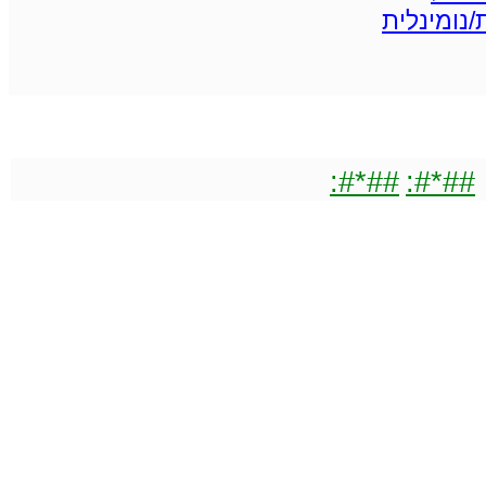
/נומינלית
##*#:
##*#: