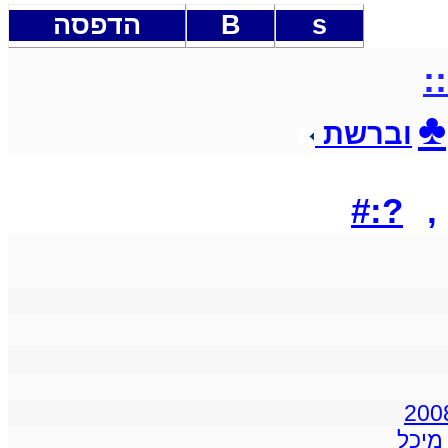
s
B
הדפסה
::
♣
וברשת
?:#
,
מיכל