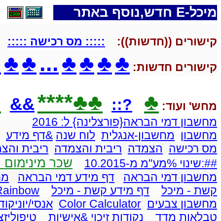
מיכל-E חדש,נוסף באתר
קישורים ((חדשות)):
::::: מס רכישה :::::
♣
♣
♣
...
♣
♣
♣
♣
קישורים חדשות:
*
♣♣****
♣
&&
?::
מחש' ועוד:
מחשבון דמי הבראה{פורצלינה} ל: 2016
מחשבון
מחשבון-אנגלית
לוח שנה
&דף מידע
מס רכישה
הצמדה
ריבית והצמדה
ריבית והצ
שכר מינימום ו
##:שינוי %מע"מ מ-10.2015
מחשבון דמי הבראה
דף מידע דמי הבראה
מח
קשת - מיכל
דף מידע קשת - מיכל
 Rainbow
מחשבון צבעים
Color Calculator
אנסי/יוניקוד
טבלאות מדד
נקודות זיכוי
&אישיות
טיפוליזצ