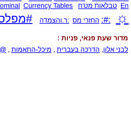
En
טבלאות מט'ח
Currency Tables
Nominal
☼
#מפלס 
:#:
החזרי מס
:ר.והצמדה
מדור שעת פנאי, פניות :
לבני אלון
,
הדרכה בעברית
,
מיכל-התאמות
,
@